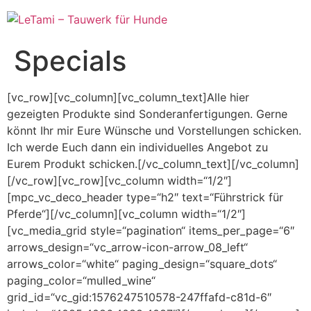
Zum
Inhalt
springen
Specials
[vc_row][vc_column][vc_column_text]Alle hier
gezeigten Produkte sind Sonderanfertigungen. Gerne
könnt Ihr mir Eure Wünsche und Vorstellungen schicken.
Ich werde Euch dann ein individuelles Angebot zu
Eurem Produkt schicken.[/vc_column_text][/vc_column]
[/vc_row][vc_row][vc_column width=“1/2″]
[mpc_vc_deco_header type=“h2″ text=“Führstrick für
Pferde“][/vc_column][vc_column width=“1/2″]
[vc_media_grid style=“pagination“ items_per_page=“6″
arrows_design=“vc_arrow-icon-arrow_08_left“
arrows_color=“white“ paging_design=“square_dots“
paging_color=“mulled_wine“
grid_id=“vc_gid:1576247510578-247ffafd-c81d-6″