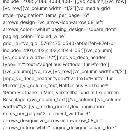
include=“4085,4086,4088,4087″][/vc_column][/vc_row]
[vc_row][vc_column width=“1/2″][vc_media_grid
style=“pagination“ items_per_page=“6″
arrows_design=“vc_arrow-icon-arrow_08_left“
arrows_color=“white“ paging_design=“square_dots“
paging_color=“mulled_wine“
grid_id=“vc_gid:1576247510580-ab0e1feb-87ef-0″
include=“4101,4102,4103,4104,4105″][/vc_column]
[vc_column width=“1/2″][mpc_vc_deco_header
type=“h2″ text=“Zügel aus Fettleder für Pferde“]
[/vc_column][/vc_row][vc_row][vc_column width=“1/2″]
[mpc_vc_deco_header type=“h2″ text=“Halfter für
Pferde“][vc_column_text]Halfter aus BioThane®
19mm Biothane in Mint, verstellbar und mit silbernen
Beschlägen[/vc_column_text][/vc_column][vc_column
width=“1/2″][vc_media_grid style=“pagination“
items_per_page=“2″ element_width=“6″
arrows_design=“vc_arrow-icon-arrow_08_left“
arrows_color=“white“ paging_design=“square_dots“